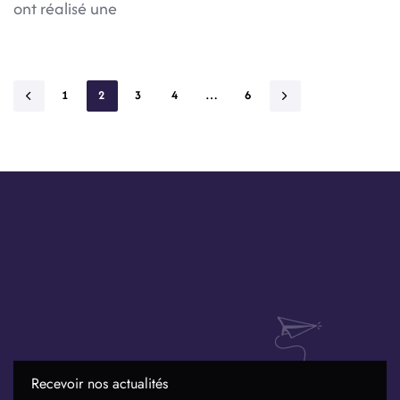
ont réalisé une
1
2
3
4
…
6