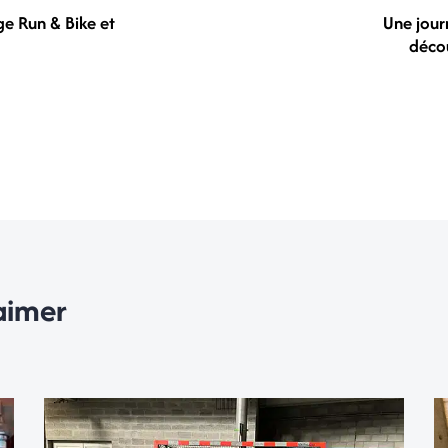
ge Run & Bike et
Une jour
décou
aimer