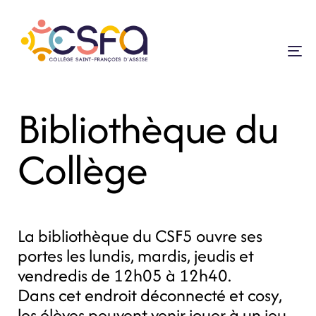
To
na
Bibliothèque du
Collège
La bibliothèque du CSF5 ouvre ses
portes les lundis, mardis, jeudis et
vendredis de 12h05 à 12h40.
Dans cet endroit déconnecté et cosy,
les élèves peuvent venir jouer à un jeu