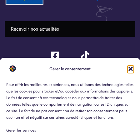
LIENS
Gérer le consentement
CONTACT
COLLÈGE
UTILES
accueil@csfa.be
Accès
Vie privée
Pour offrir les meilleures expériences, nous utilisons des technologies telles
Cabanga
que les cookies pour stocker et/ou accéder aux informations des appareils.
2, rue du Cimetière 4430 Ans
Le fait de consentir à ces technologies nous permettra de traiter des
Personnes de
(Liège)
Études
données telles que le comportement de navigation ou les ID uniques sur
contact
ce site. Le fait de ne pas consentir ou de retirer son consentement peut
04/224.69.40
Erasmus
avoir un effet négatif sur certaines caractéristiques et fonctions.
Actualités
Gérer les services