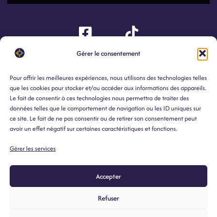
LIENS
Gérer le consentement
CONTACT
COLLÈGE
UTILES
accueil@csfa.be
Accès
Vie privée
Pour offrir les meilleures expériences, nous utilisons des technologies telles
Cabanga
que les cookies pour stocker et/ou accéder aux informations des appareils.
2, rue du Cimetière 4430 Ans
Le fait de consentir à ces technologies nous permettra de traiter des
Personnes de
(Liège)
Études
données telles que le comportement de navigation ou les ID uniques sur
contact
ce site. Le fait de ne pas consentir ou de retirer son consentement peut
avoir un effet négatif sur certaines caractéristiques et fonctions.
04/224.69.40
Erasmus
Actualités
Gérer les services
Accepter
Refuser
Copyright 2025-2026 © Collège Saint-François d'Assise Ans.