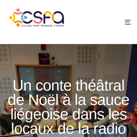
To
na
Un conte théâtral
de Noël à la sauce
liégeoise dans les
locaux de la radio